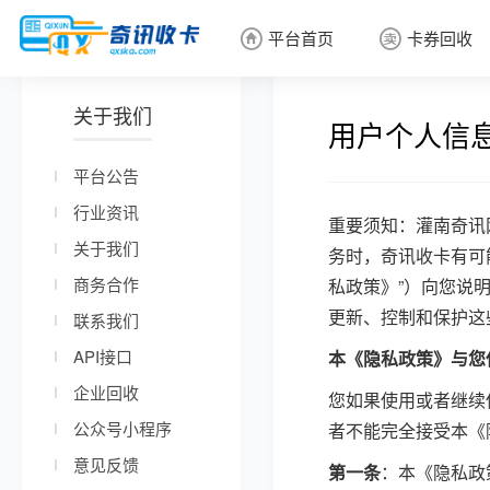
平台首页
卡券回收


关于我们
卡券回收

用户个人信
平台公告
行业资讯
重要须知：灌南奇讯
关于我们
务时，奇讯收卡有可
商务合作
私政策》”）向您说
更新、控制和保护这
联系我们
API接口
本《隐私政策》与您
企业回收
您如果使用或者继续
公众号小程序
者不能完全接受本《隐
意见反馈
第一条
：本《隐私政