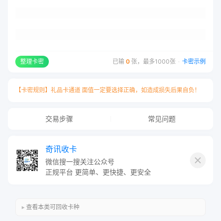
整理卡密
已输
0
张，最多1000张
·
卡密示例
【卡密规则】礼品卡通道 面值一定要选择正确，如造成损失后果自负！
交易步骤
常见问题
奇讯收卡
微信搜一搜关注公众号
正规平台 更简单、更快捷、更安全
此卡种无需卡号，只需填写卡密，
每张一行用
“换行”
隔开！
查看本类可回收卡种