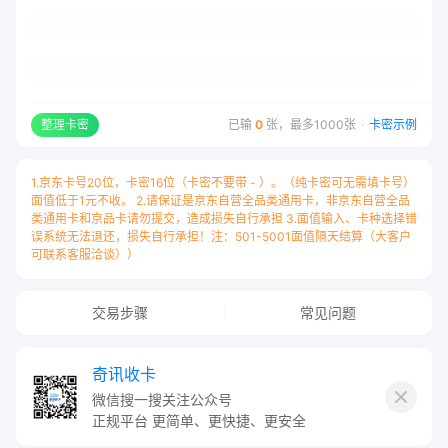
整理卡密
已输
0
张，最多1000张
·
卡密示例
1.京东卡号20位，卡密16位（卡密不要带 - ）。（纯卡密可无需填卡号）
面值低于1元不收。 2.请保证是京东自营全品类通用卡，非京东自营全品
类通用卡和京品卡请勿提交，造成损失自行承担 3.面值输入、卡种选择错
误系统无法退还，损失自行承担！注：501-5001面值隔天结算（大客户
可联系客服洽谈））
交易步骤
常见问题
卡号与卡密之间请用
“空格”
隔开，
奇讯收卡
每张卡占用一行用
“换行”
隔开，例：
微信搜一搜关注公众号
正规平台 更简单、更快捷、更安全
JDE160616J1K087109 4DE97A69FCDF3D70