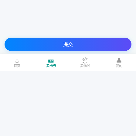
提交
⌂
🎫
📦
👤
首页
卖卡券
卖物品
我的
请确认以下协议再提交
93.00折
自动
95.00折
自动
我已阅读、理解并接受「
奇讯收卡礼品卡转让协议
」和「
礼品卡回
收说明
」
盒马鲜生礼品卡
沃尔玛礼品卡（超级快销）
5000
4000
3000
购物礼品卡
加油充值卡
话费充值卡
96.00折
93.00折
自动
我已确认该
卡号卡密
来源合法
，如有问题，本人愿意承担一切法律
Copyright © 2017-2021 www.qxska.com All Rights Reserved. 灌南奇讯网
¥4700.00
·
94折
¥3760.00
·
94折
¥2820.00
·
94折
责任。
络科技有限公司 版权所有 仿盗必究
携程任我行礼品卡
京东E卡(快收)
苏ICP备17064344号-1
软著登记号：2021SR0513069
苏公网安备：
2500
2400
2200
32072402010147号
我已确认该卡
面值
准确无误，
如有面值错误余额恕不退还！损失自
93.00折
自动
94.00折
¥2337.50
·
93.5折
¥2244.00
·
93.5折
¥2057.00
·
93.5折