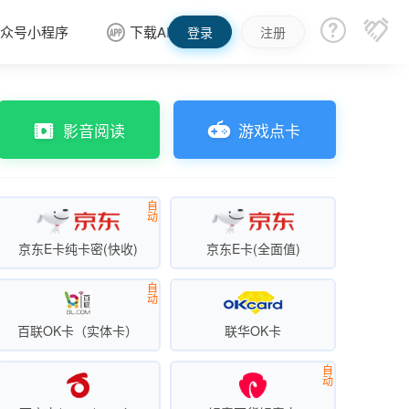


众号小程序
下载APP

登录
注册
影音阅读
游戏点卡
自
动
京东E卡纯卡密(快收)
京东E卡(全面值)
自
动
百联OK卡（实体卡）
联华OK卡
自
动