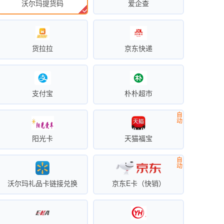
沃尔玛提货码
爱企查
货拉拉
京东快递
支付宝
朴朴超市
自
动
阳光卡
天猫福宝
自
动
沃尔玛礼品卡链接兑换
京东E卡（快销）