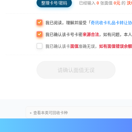
已经输入
0
张面值
0
元
的
沃
整理卡号/密码
我已阅读，理解并接受「
奇讯收卡礼品卡转让协
我已确认该
卡号卡密
来源合法
，如有问题，本人
我已确认该卡
面值
准确无误，
如有面值错误余额
请确认面值无误
查看本类可回收卡种