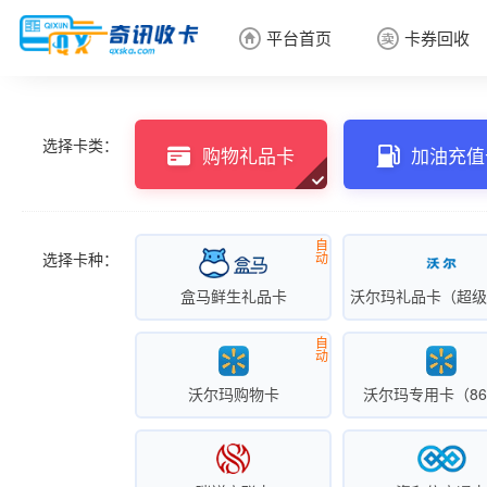
平台首页
卡券回收


卡券回收

选择卡类：
购物礼品卡
加油充值
自
选择卡种：
动
盒马鲜生礼品卡
自
动
沃尔玛购物卡
沃尔玛专用卡（86