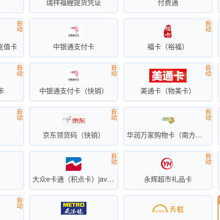
卡
瑞祥福鲤提货凭证
付费通
自
自
动
动
充值卡
中银通支付卡
福卡（裕福）
自
自
自
动
动
动
卡
中银通支付卡（快销）
美通卡（物美卡）
自
自
自
动
动
动
京东领货码（快销）
华润万家购物卡（南方区）
自
自
动
动
卡
大众e卡通（积点卡）javascript:;
永辉超市礼品卡
自
动