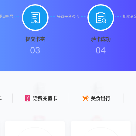


提现账号
等待平台验卡
相应资
提交卡密
验卡成功
03
04
卡
话费充值卡
美食出行