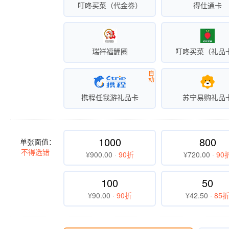
叮咚买菜（代金劵）
得仕通卡
瑞祥福鲤圈
叮咚买菜（礼品
自
动
携程任我游礼品卡
苏宁易购礼品
1000
800
单张面值：
不得选错
¥900.00
·
90折
¥720.00
·
90
100
50
¥90.00
·
90折
¥42.50
·
85