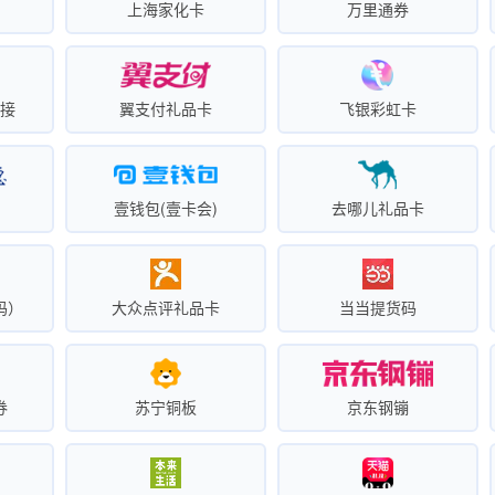
卡
上海家化卡
万里通券
链接
翼支付礼品卡
飞银彩虹卡
壹钱包(壹卡会)
去哪儿礼品卡
码）
大众点评礼品卡
当当提货码
券
苏宁铜板
京东钢镚