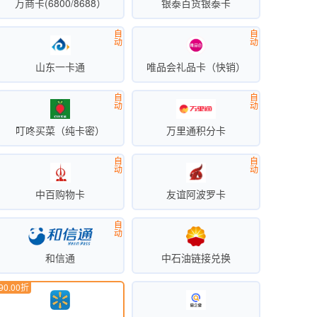
万商卡(6800/8688）
银泰百货银泰卡
自
自
动
动
山东一卡通
唯品会礼品卡（快销）
自
自
动
动
叮咚买菜（纯卡密）
万里通积分卡
自
自
动
动
中百购物卡
友谊阿波罗卡
自
动
和信通
中石油链接兑换
90.00折