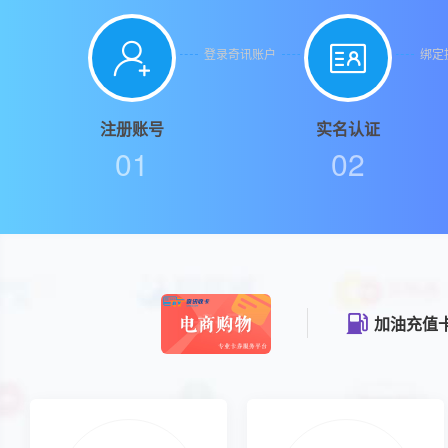


登录奇讯账户
绑定
注册账号
实名认证
01
02
购物礼品卡
加油充值