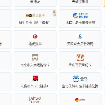
卡
麦德龙
天虹提货券
自
动
新生龙卡（新生福卡）
携程礼品卡账号余额
券
途虎洗车
天眼查会员激活码
南京中央商场购物卡
重庆百货世纪卡
天猫超市卡（链接）
盒马生鲜礼品卡链接兑换