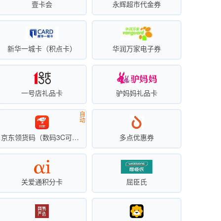
壹卡会
永辉超市代金券
新华一城卡（积点卡）
华润万家电子券
一号店礼品卡
驴妈妈礼品卡
自
动
京东领货码（数码3C可买手机）
多点优惠券
关爱通积分卡
屈臣氏