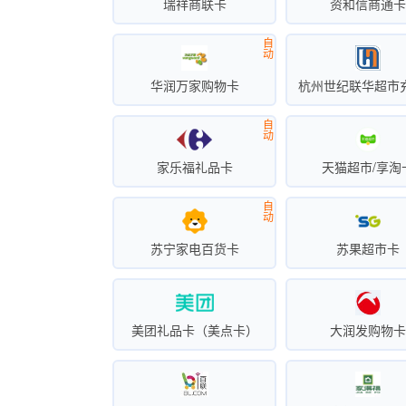
瑞祥商联卡
资和信商通
自
动
华润万家购物卡
杭州世纪联华超市
自
动
家乐福礼品卡
天猫超市/享淘
自
动
苏宁家电百货卡
苏果超市卡
美团礼品卡（美点卡）
大润发购物