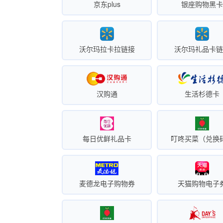
京东plus
银座购物黑
沃尔玛拉卡拉链接
沃尔玛礼品卡
汉购通
生活杉德卡
每日优鲜礼品卡
叮咚买菜（兑换
麦德龙电子购物券
天猫购物电子