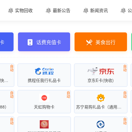
实物回收
最新公告
新闻资讯
公




卡
话费充值卡
美食出行
自
自
动
动
沃尔玛礼品卡（超级快销）
携程任我行礼品卡
京东E卡(快收)
自
自
自
动
动
动
88）
天虹购物卡
苏宁易购礼品卡（通用卡快销）
自
自
动
动