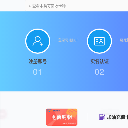
查看本类可回收卡种


登录奇讯账户
绑定
注册账号
实名认证
01
02
购物礼品卡
加油充值