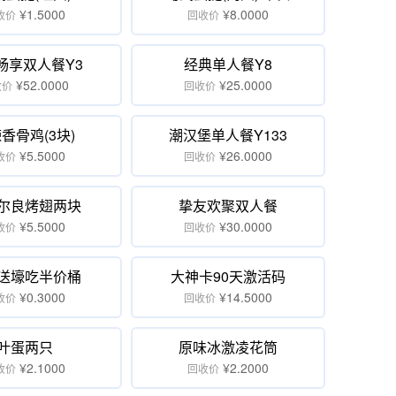
¥1.5000
¥8.0000
收价
回收价
畅享双人餐Y3
经典单人餐Y8
¥52.0000
¥25.0000
收价
回收价
香骨鸡(3块)
潮汉堡单人餐Y133
¥5.5000
¥26.0000
收价
回收价
尔良烤翅两块
挚友欢聚双人餐
¥5.5000
¥30.0000
收价
回收价
送壕吃半价桶
大神卡90天激活码
¥0.3000
¥14.5000
收价
回收价
叶蛋两只
原味冰激凌花筒
¥2.1000
¥2.2000
收价
回收价