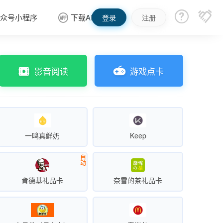


众号小程序
下载APP

登录
注册
影音阅读
游戏点卡
一鸣真鲜奶
Keep
自
动
肯德基礼品卡
奈雪的茶礼品卡