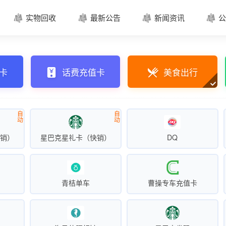
实物回收
最新公告
新闻资讯
公




卡
话费充值卡
美食出行
自
自
动
动
快销）
星巴克星礼卡（快销）
DQ
青桔单车
曹操专车充值卡