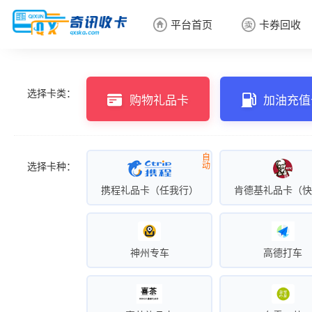
平台首页
卡券回收


卡券回收

选择卡类：
购物礼品卡
加油充值
自
选择卡种：
动
携程礼品卡（任我行）
肯德基礼品卡（
神州专车
高德打车