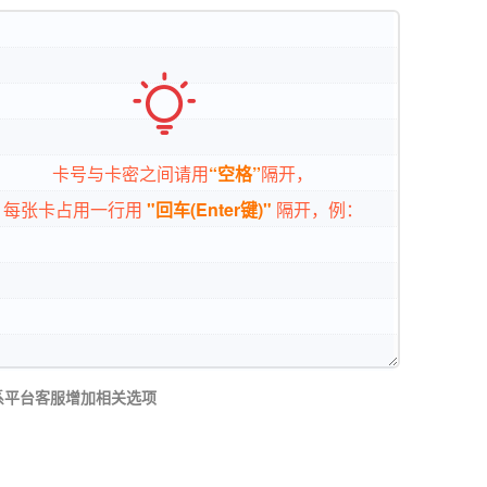

卡号与卡密之间请用
“空格”
隔开，
每张卡占用一行用
"回车(Enter键)"
隔开，例：
系平台客服增加相关选项