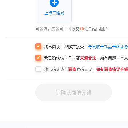

上传
二维码
可多选，最多可同时提交
10
张
二维码
图片
我已阅读，理解并接受「
奇讯收卡礼品卡转让协
我已确认该
卡号卡密
来源合法
，如有问题，本人
我已确认该卡
面值
准确无误，
如有面值错误余额
请确认面值无误