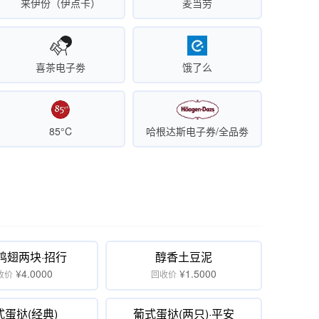
来伊份（伊点卡）
麦当劳
喜茶电子劵
饿了么
85°C
哈根达斯电子券/全品劵
鸡翅两块·招行
醇香土豆泥
¥4.0000
¥1.5000
收价
回收价
式蛋挞(经典)
葡式蛋挞(两只)·平安