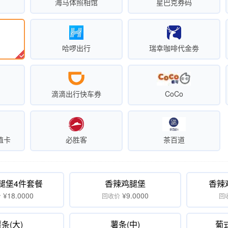
海马体照相馆
星巴克券码
哈啰出行
瑞幸咖啡代金劵
滴滴出行快车券
CoCo
值卡
必胜客
茶百道
腿堡4件套餐
香辣鸡腿堡
香辣
¥18.0000
¥9.0000
价
回收价
回
条(大)
薯条(中)
葡