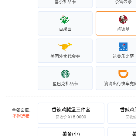
喜茶礼品卡
奈雪の茶
百果园
肯德基
美团外卖代金券
达美乐比萨
星巴克礼品卡
滴滴出行快车充
香辣鸡腿堡三件套
香辣鸡
单张面值：
不得选错
¥18.0000
回收价
回收
薯条(小)
薯