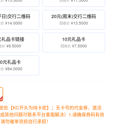
¥15.5000
¥11.5000
收价
回收价
(平日)交行二维码
20元(周末)交行二维码
¥14.0000
¥13.5000
收价
回收价
元礼品卡链接
10元礼品卡
¥6.5000
¥7.5000
收价
回收价
00元礼品卡
¥84.0000
收价
卡密处【KC开头为纯卡密】；无卡号的代金券、激活
或其他问题可联系平台客服解决）1.请确保券码有效
！请勿催单资损自行承担！