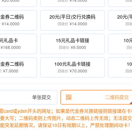
¥20.0000
¥14.0000
价
回收价
回
代金券二维码
20元(平日)交行兑换码
20元
¥14.0000
¥14.0000
价
回收价
回
0元礼品卡
15元礼品卡链接
10
¥168.0000
¥9.5000
回收价
回
代金券二维码
100元礼品卡链接
1
¥7.0000
¥70.0000
价
回收价
回
单张提交

二维码提交
card或ydsh开头的网址；如果是代金券兑换链接则链接填在
定要大写；二维码类则上传图片，动态二维码上传无效；无法提交
可能突发延期情况，请保证10日有效期以上，严禁处理期间动卡