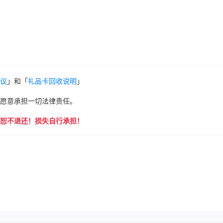
议
」和「
礼品卡回收说明
」
愿意承担一切法律责任。
恕不退还！损失自行承担！