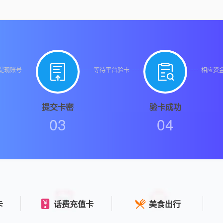


提现账号
等待平台验卡
相应资
提交卡密
验卡成功
03
04
卡
话费充值卡
美食出行