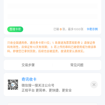
整理卡密
已输
0
张，最多1000张
·
卡密示例
只收全国通用券，通兑券卡密11位；1. 各渠道淘票票观影券 2. 请保证券
码有效性，且保证有10天有效期； 3. 若上传的串码已被使用或为错误串
码，即便您已拿到货款，后续也会被追责，故请卖家认真核实。
交易步骤
常见问题
奇讯收卡
微信搜一搜关注公众号
此卡种无需卡号，只需填写卡密，
正规平台 更简单、更快捷、更安全
每张一行用
“换行”
隔开！