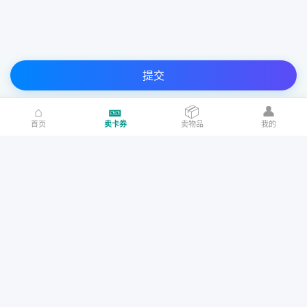
提交
⌂
🎫
📦
👤
首页
卖卡券
卖物品
我的
请确认以下协议再提交
80.00折
我已阅读、理解并接受「
奇讯收卡礼品卡转让协议
」和「
礼品卡回
收说明
」
西西弗书店
视频通兑券
8元代金券
75元代金券
70元通兑券
购物礼品卡
加油充值卡
话费充值卡
我已确认该
卡号卡密
来源合法
，如有问题，本人愿意承担一切法律
Copyright © 2017-2021 www.qxska.com All Rights Reserved. 灌南奇讯网
回收价
¥0.5000
回收价
¥38.0000
回收价
¥40.0000
责任。
络科技有限公司 版权所有 仿盗必究
百度文库
芒果视频
苏ICP备17064344号-1
软著登记号：2021SR0513069
苏公网安备：
60元通兑券
5元代金券·农行
55元通兑券
32072402010147号
我已确认该卡
面值
准确无误，
如有面值错误余额恕不退还！损失自
回收价
¥33.5000
回收价
¥0.4000
回收价
¥31.5000
行承担！
美食出行
影音阅读
游戏点卡
猫眼电影
淘票票