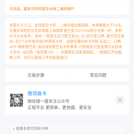
可多选，最多可同时提交
10
张
二维码
图片
非星礼卡入口，支持提交卡密、二维码或兑换链接，有效期需大于14天。
交通买单吧定位北京或者上海搜索‘星巴克’以21000积分兑换一杯，多积
分可以兑多杯。活动一:每周五交行星巴克55-20,支付宝口碑~星巴克任意
店~买2个大杯美式或2杯拿铁大杯，选择交通信用卡付款 活动二：口碑
APP-搜索星巴克-进店找到星巴克大杯拿铁-付款用支付宝选择兴业信用
卡支付-16元购（每月限1次）； 天猫等合法渠道获取。（链接打开后截
图上传，也可以直接上传到链接接口）
交易步骤
常见问题
奇讯收卡
微信搜一搜关注公众号
正规平台 更简单、更快捷、更安全
此卡种无需卡号，只需填写卡密，
每张一行用
“换行”
隔开！
查看本类可回收卡种