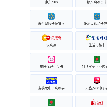
京东plus
银座购物黑
沃尔玛拉卡拉链接
沃尔玛礼品卡
汉购通
生活杉德卡
每日优鲜礼品卡
叮咚买菜（兑换
麦德龙电子购物券
天猫购物电子