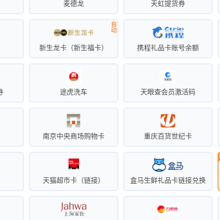
卡
麦德龙
天虹提货券
自
动
新生龙卡（新生福卡）
携程礼品卡账号余额
券
途虎洗车
天眼查会员激活码
南京中央商场购物卡
重庆百货世纪卡
天猫超市卡（链接）
盒马生鲜礼品卡链接兑换