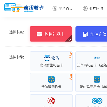
平台首页
卡券回收


卡券回收

选择卡类：
购物礼品卡
加油充值
自
选择卡种：
动
盒马鲜生礼品卡
自
动
沃尔玛购物卡
沃尔玛专用卡（86