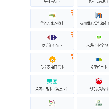
瑞祥商联卡
资和信商通
自
动
华润万家购物卡
杭州世纪联华超市
自
动
家乐福礼品卡
天猫超市/享淘
自
动
苏宁家电百货卡
苏果超市卡
美团礼品卡（美点卡）
大润发购物