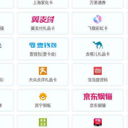
卡
上海家化卡
万里通券
链接
翼支付礼品卡
飞银彩虹卡
壹钱包(壹卡会)
去哪儿礼品卡
码）
大众点评礼品卡
当当提货码
券
苏宁铜板
京东钢镚