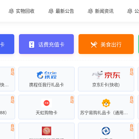
实物回收
最新公告
新闻资讯
公




卡
话费充值卡
美食出行
自
自
动
动
沃尔玛礼品卡（超级快销）
携程任我行礼品卡
京东E卡(快收)
自
自
自
动
动
动
88）
天虹购物卡
苏宁易购礼品卡（通用卡快销）
自
自
动
动