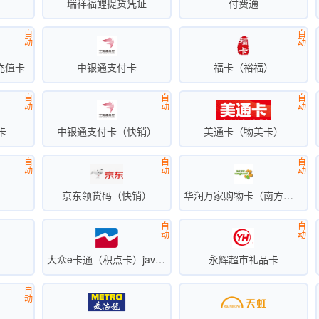
卡
瑞祥福鲤提货凭证
付费通
自
自
动
动
充值卡
中银通支付卡
福卡（裕福）
自
自
自
动
动
动
卡
中银通支付卡（快销）
美通卡（物美卡）
自
自
自
动
动
动
京东领货码（快销）
华润万家购物卡（南方区）
自
自
动
动
卡
大众e卡通（积点卡）javascript:;
永辉超市礼品卡
自
动