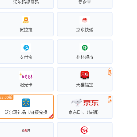
沃尔玛提货码
爱企查
货拉拉
京东快递
支付宝
朴朴超市
自
动
阳光卡
天猫福宝
92.00折
自
动
沃尔玛礼品卡链接兑换
京东E卡（快销）