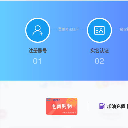


登录奇讯账户
绑定
注册账号
实名认证
01
02
购物礼品卡
加油充值