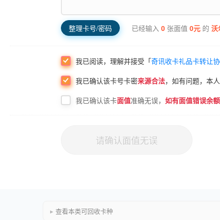
已经输入
0
张面值
0
元
的
沃
整理卡号/密码
我已阅读，理解并接受「
奇讯收卡礼品卡转让协
我已确认该
卡号卡密
来源合法
，如有问题，本人
我已确认该卡
面值
准确无误，
如有面值错误余额
请确认面值无误
查看本类可回收卡种