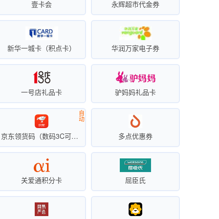
壹卡会
永辉超市代金券
新华一城卡（积点卡）
华润万家电子券
一号店礼品卡
驴妈妈礼品卡
自
动
京东领货码（数码3C可买手机）
多点优惠券
关爱通积分卡
屈臣氏