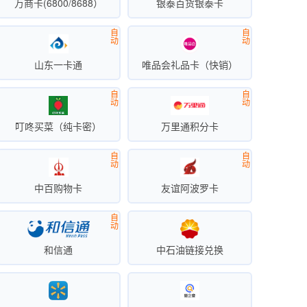
万商卡(6800/8688）
银泰百货银泰卡
自
自
动
动
山东一卡通
唯品会礼品卡（快销）
自
自
动
动
叮咚买菜（纯卡密）
万里通积分卡
自
自
动
动
中百购物卡
友谊阿波罗卡
自
动
和信通
中石油链接兑换