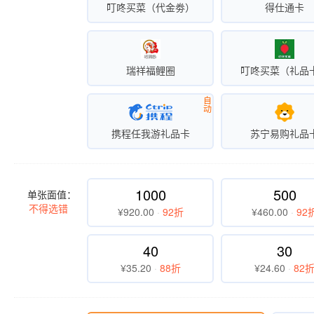
叮咚买菜（代金劵）
得仕通卡
瑞祥福鲤圈
叮咚买菜（礼品
自
动
携程任我游礼品卡
苏宁易购礼品
1000
500
单张面值：
不得选错
¥920.00
·
92折
¥460.00
·
92
40
30
¥35.20
·
88折
¥24.60
·
82