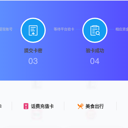


提现账号
等待平台验卡
相应资
提交卡密
验卡成功
03
04
卡
话费充值卡
美食出行