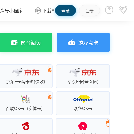


众号小程序
下载APP

登录
注册
影音阅读
游戏点卡
自
动
京东E卡纯卡密(快收)
京东E卡(全面值)
自
动
百联OK卡（实体卡）
联华OK卡
自
动