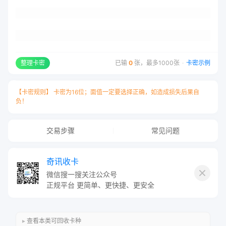
整理卡密
已输
0
张，最多1000张
·
卡密示例
【卡密规则】 卡密为16位；面值一定要选择正确，如造成损失后果自
负！
交易步骤
常见问题
奇讯收卡
微信搜一搜关注公众号
此卡种无需卡号，只需填写卡密，
正规平台 更简单、更快捷、更安全
每张一行用
“换行”
隔开！
查看本类可回收卡种