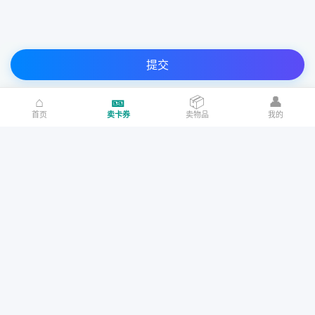
提交
⌂
🎫
📦
👤
首页
卖卡券
卖物品
我的
请确认以下协议再提交
93.00折
自动
95.00折
自动
我已阅读、理解并接受「
奇讯收卡礼品卡转让协议
」和「
礼品卡回
收说明
」
盒马鲜生礼品卡
沃尔玛礼品卡（超级快销）
1000
950
900
购物礼品卡
加油充值卡
话费充值卡
96.00折
93.00折
自动
我已确认该
卡号卡密
来源合法
，如有问题，本人愿意承担一切法律
Copyright © 2017-2021 www.qxska.com All Rights Reserved. 灌南奇讯网
¥750.00
·
75折
¥712.50
·
75折
¥675.00
·
75折
责任。
络科技有限公司 版权所有 仿盗必究
携程任我行礼品卡
京东E卡(快收)
苏ICP备17064344号-1
软著登记号：2021SR0513069
苏公网安备：
850
800
750
32072402010147号
我已确认该卡
面值
准确无误，
如有面值错误余额恕不退还！损失自
93.00折
自动
94.00折
¥637.50
·
75折
¥600.00
·
75折
¥562.50
·
75折
行承担！
美食出行
影音阅读
游戏点卡
京东E卡纯卡密(快收)
京东E卡(全面值)
700
650
600