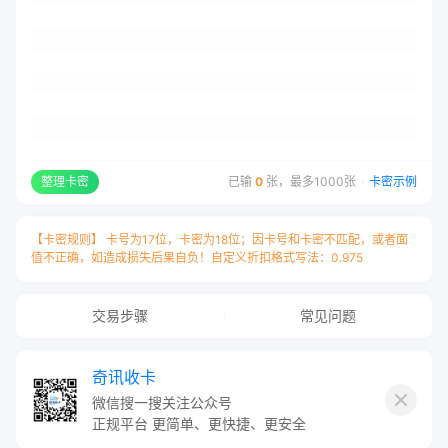
整理卡密
已输
0
张，最多1000张
·
卡密示例
【卡密规则】 卡号为17位，卡密为18位；因卡号和卡密不匹配，或者面
值不正确，如造成损失后果自负！自定义折扣格式写法：0.975
交易步骤
常见问题
卡号与卡密之间请用
“空格”
隔开，
奇讯收卡
每张卡占用一行用
“换行”
隔开，例：
微信搜一搜关注公众号
正规平台 更简单、更快捷、更安全
16648110612658238 111263462221709204