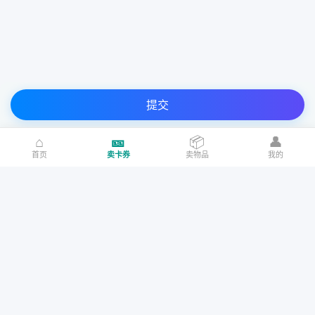
提交
⌂
🎫
📦
👤
首页
卖卡券
卖物品
我的
请确认以下协议再提交
自动
自动
我已阅读、理解并接受「
奇讯收卡礼品卡转让协议
」和「
礼品卡回
收说明
」
电信充值卡（超级快销）
联通充值卡（超级快销）
500
300
200
购物礼品卡
加油充值卡
话费充值卡
我已确认该
卡号卡密
来源合法
，如有问题，本人愿意承担一切法律
Copyright © 2017-2021 www.qxska.com All Rights Reserved. 灌南奇讯网
¥0.00
·
0折
¥0.00
·
0折
¥0.00
·
0折
责任。
络科技有限公司 版权所有 仿盗必究
苏ICP备17064344号-1
软著登记号：2021SR0513069
苏公网安备：
100
50
30
32072402010147号
我已确认该卡
面值
准确无误，
如有面值错误余额恕不退还！损失自
¥0.00
·
0折
¥0.00
·
0折
¥0.00
·
0折